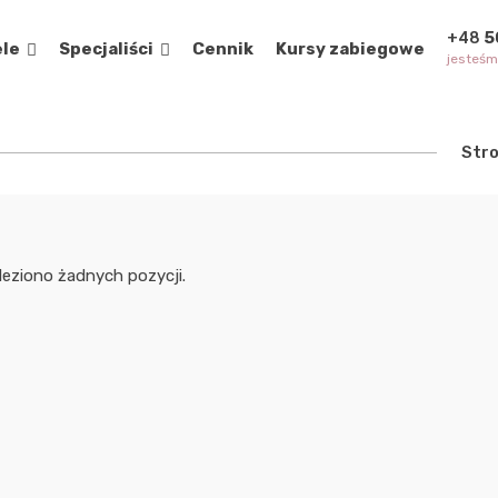
5
+48
ele
Specjaliści
Cennik
Kursy zabiegowe
jesteśm
Str
leziono żadnych pozycji.