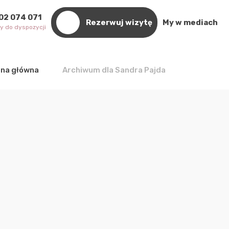
02 074 071
–
Rezerwuj wizytę
My w mediach
y do dyspozycji
ona główna
Archiwum dla Sandra Pajda