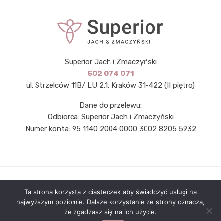
Superior Jach i Zmaczyński
502 074 071
ul. Strzelców 11B/ LU 2.1, Kraków 31-422 (II piętro)
Dane do przelewu:
Odbiorca: Superior Jach i Zmaczyński
Numer konta: 95 1140 2004 0000 3002 8205 5932
© Copyright
2026 by Superior Jach i Zmaczyński. Wszelkie
Ta strona korzysta z ciasteczek aby świadczyć usługi na
prawa zastrzeżone.
najwyższym poziomie. Dalsze korzystanie ze strony oznacza,
że zgadzasz się na ich użycie.
Strony internetowe Kraków: