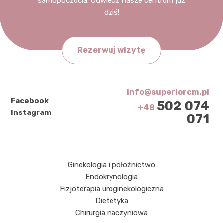
samopoczucia. Odwiedź nasze centrum już
dziś!
Rezerwuj wizytę
info@superiorcm.pl
Facebook
502 074
+48
Instagram
071
Ginekologia i położnictwo
Endokrynologia
Fizjoterapia uroginekologiczna
Dietetyka
Chirurgia naczyniowa