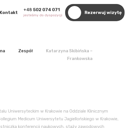
502 074 071
–
+48
Kontakt
Rezerwuj wizytę
jesteśmy do dyspozycji
wna
Zespół
Katarzyna Skibińska –
Frankowska
pitalu Uniwersyteckim w Krakowie na Oddziale Klinicznym
 Collegium Medicum Uniwersytetu Jagiellońskiego w Krakowie,
zestniczka konferencji naukowych, staży zawodowych