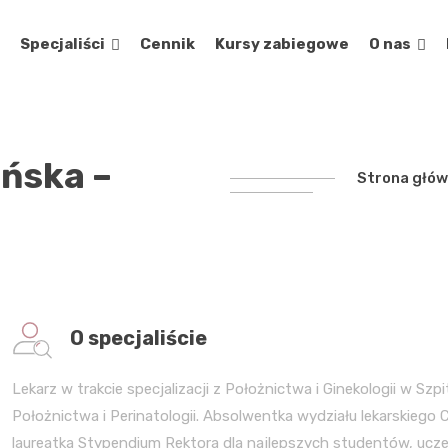
Specjaliści
Cennik
Kursy zabiegowe
O nas
ińska –
Strona głó
O specjaliście
Lekarz w trakcie specjalizacji z Położnictwa i Ginekologii w Sz
Położnictwa i Perinatologii. Absolwentka wydziału lekarskiego
laureatka Stypendium Rektora dla najlepszych studentów, uc