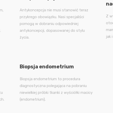
na
m,
Antykoncepcja nie musi stanowić teraz
Z w
przykrego obowiązku. Nasi specjaliści
oto
pomogą w dobraniu odpowiedniej
mam
.
antykoncepcji, dopasowanej do stylu
jak 
życia.
Biopsja endometrium
Biopsja endometrium to procedura
diagnostyczna polegająca na pobraniu
tu
niewielkiej próbki tkanki z wyściółki macicy
ch.
(endometrium).